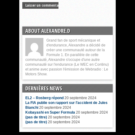
ABOUT ALEXANDRE.D
Grand fan de sport mécanique et
d'endurance, Alexandre a décidé de
créer une communauté autour de la
Formule 1. En parallèle de cette
communauté, Alexandre s'occupe d'une autre
communauté sur l'endurance (Le WEC en Continu)
et anime avec passion l'émission de Webradio : Le
Motors Show.
DERNIÈRES NEWS
EL2 – Rosberg répond
20 septembre 2024
La FIA publie son rapport sur l’accident de Jules
Bianchi
20 septembre 2024
Kobayashi en Super Formula
20 septembre 2024
(pas de titre)
20 septembre 2024
(pas de titre)
20 septembre 2024