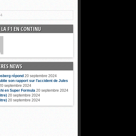
14
 LA F1 EN CONTINU
ÈRES NEWS
osberg répond
20 septembre 2024
ublie son rapport sur l’accident de Jules
20 septembre 2024
hi en Super Formula
20 septembre 2024
itre)
20 septembre 2024
itre)
20 septembre 2024