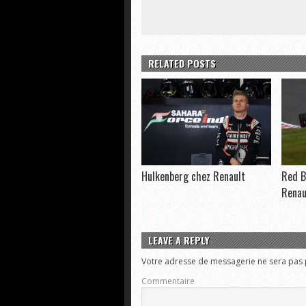
RELATED POSTS
Hulkenberg chez Renault
Red B
Renau
LEAVE A REPLY
Votre adresse de messagerie ne sera pas 
Commentaire