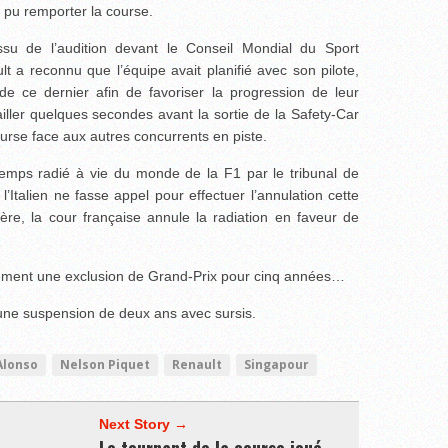
 pu remporter la course.
ssu de l’audition devant le Conseil Mondial du Sport
t a reconnu que l’équipe avait planifié avec son pilote,
de ce dernier afin de favoriser la progression de leur
ailler quelques secondes avant la sortie de la Safety-Car
urse face aux autres concurrents en piste.
temps radié à vie du monde de la F1 par le tribunal de
’Italien ne fasse appel pour effectuer l’annulation cette
vère, la cour française annule la radiation en faveur de
ement une exclusion de Grand-Prix pour cinq années…
une suspension de deux ans avec sursis.
Alonso
Nelson Piquet
Renault
Singapour
Next Story →
Le tournant de la course joué