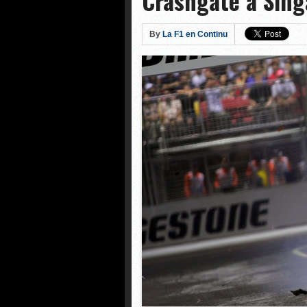
Crashgate à Sin
By
La F1 en Continu