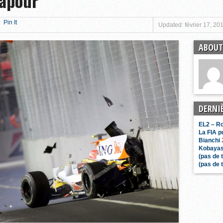
gapour
Pin It
Updated: février 17, 20
ABOUT
DERNI
EL2 – R
La FIA p
Bianchi
Kobayas
(pas de t
(pas de t