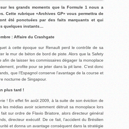
 sur les grands moments que la Formule 1 nous a
es. Cette rubrique «Archives GP» vous permettra de
ont été ponctuées par des faits marquants et qui
ns quelques instants…
mbre : Affaire du Crashgate
iquet à cette époque sur Renault perd le contrôle de sa
er le mur de béton de bord de piste. Alors que la Safety
ste afin de laisser les commissaires dégager la monoplace
lement, profite pour se jeter dans la pit lane. C’est donc
tands, que l’Espagnol conserve l’avantage de la course et
oire nocturne de Singapour.
n plus tard !
e ! En effet fin août 2009, à la suite de son éviction de
ns les médias avoir sciemment détruit sa monoplace lors
fait sur ordre de Flavio Briatore, alors directeur général
 directeur exécutif. De ce fait, l’accident du Brésilien
écurité et donna un avantage conséquent dans la stratégie