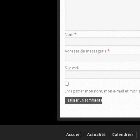
Nom
*
Adresse de messagerie
*
Site web
Enregistrer mon nom, mon e-mail et mon 
Accueil
Actualité
Calendrier