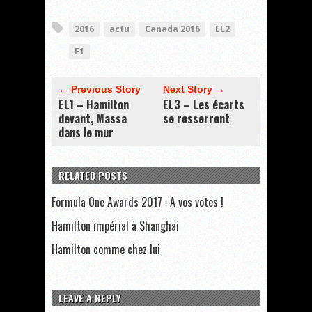
2016
actu
Canada 2016
EL2
F1
← Previous Story
Next Story →
EL1 – Hamilton
EL3 – Les écarts
devant, Massa
se resserrent
dans le mur
RELATED POSTS
Formula One Awards 2017 : A vos votes !
Hamilton impérial à Shanghai
Hamilton comme chez lui
LEAVE A REPLY