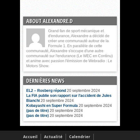
ABOUT ALEXANDRE.D
Grand fan de sport mécanique et
d'endurance, Alexandre a décidé de
créer une communauté autour de la
Formule 1. En parallèle de cette
communauté, Alexandre s'occupe d'une autre
communauté sur l'endurance (Le WEC en Continu)
et anime avec passion l'émission de Webradio : Le
Motors Show.
DERNIÈRES NEWS
EL2 – Rosberg répond
20 septembre 2024
La FIA publie son rapport sur l’accident de Jules
Bianchi
20 septembre 2024
Kobayashi en Super Formula
20 septembre 2024
(pas de titre)
20 septembre 2024
(pas de titre)
20 septembre 2024
Accueil
Actualité
Calendrier