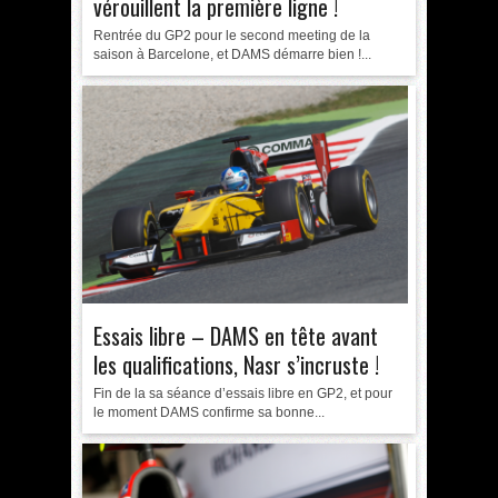
vérouillent la première ligne !
Rentrée du GP2 pour le second meeting de la
saison à Barcelone, et DAMS démarre bien !...
Essais libre – DAMS en tête avant
les qualifications, Nasr s’incruste !
Fin de la sa séance d’essais libre en GP2, et pour
le moment DAMS confirme sa bonne...