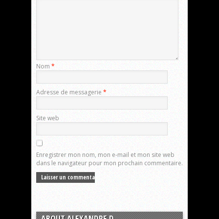
Nom
*
Adresse de messagerie
*
Site web
Enregistrer mon nom, mon e-mail et mon site web
dans le navigateur pour mon prochain commentaire.
ABOUT ALEXANDRE.D