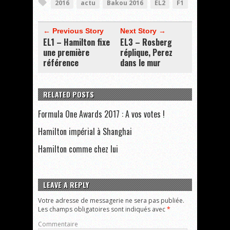
2016
actu
Bakou 2016
EL2
F1
← Previous Story
Next Story →
EL1 – Hamilton fixe
EL3 – Rosberg
une première
réplique, Perez
référence
dans le mur
RELATED POSTS
Formula One Awards 2017 : A vos votes !
Hamilton impérial à Shanghai
Hamilton comme chez lui
LEAVE A REPLY
Votre adresse de messagerie ne sera pas publiée.
Les champs obligatoires sont indiqués avec
*
Commentaire