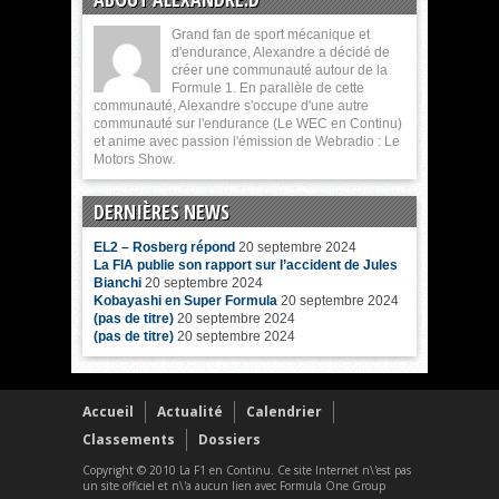
Grand fan de sport mécanique et
d'endurance, Alexandre a décidé de
créer une communauté autour de la
Formule 1. En parallèle de cette
communauté, Alexandre s'occupe d'une autre
communauté sur l'endurance (Le WEC en Continu)
et anime avec passion l'émission de Webradio : Le
Motors Show.
DERNIÈRES NEWS
EL2 – Rosberg répond
20 septembre 2024
La FIA publie son rapport sur l’accident de Jules
Bianchi
20 septembre 2024
Kobayashi en Super Formula
20 septembre 2024
(pas de titre)
20 septembre 2024
(pas de titre)
20 septembre 2024
Accueil
Actualité
Calendrier
Classements
Dossiers
Copyright © 2010 La F1 en Continu. Ce site Internet n\'est pas
un site officiel et n\'a aucun lien avec Formula One Group